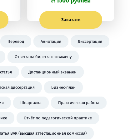
1500 рублей
oт
Заказать
Перевод
Аннотация
Диссертация
Ответы на билеты к экзамену
статья
Дистанционный экзамен
тская диссертация
Бизнес-план
ия
Шпаргалка
Практическая работа
тике
Отчёт по педагогической практике
татья ВАК (высшая аттестационная комиссия)