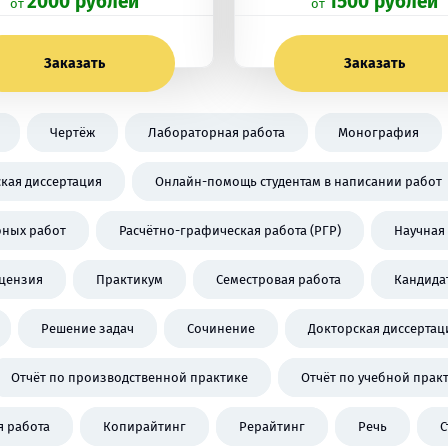
2000 рублей
1500 рублей
oт
oт
Заказать
Заказать
Чертёж
Лабораторная работа
Монография
кая диссертация
Онлайн-помощь студентам в написании работ
бных работ
Расчётно-графическая работа (РГР)
Научная 
цензия
Практикум
Семестровая работа
Кандида
Решение задач
Сочинение
Докторская диссертац
Отчёт по производственной практике
Отчёт по учебной прак
 работа
Копирайтинг
Рерайтинг
Речь
С