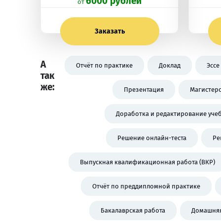
6000 рублей
oт
Заказать
А
Отчёт по практике
Доклад
Эссе
так
же:
Презентация
Магистерс
Доработка и редактирование уче
Решение онлайн-теста
Ре
Выпускная квалификационная работа (ВКР)
Отчёт по преддипломной практике
Бакалаврская работа
Домашняя