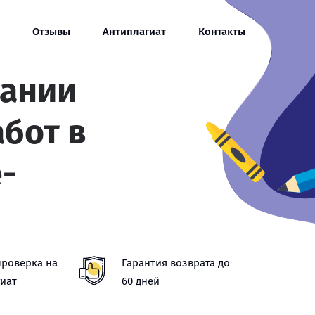
Отзывы
Антиплагиат
Контакты
сании
абот в
-
проверка на
Гарантия возврата до
иат
60 дней