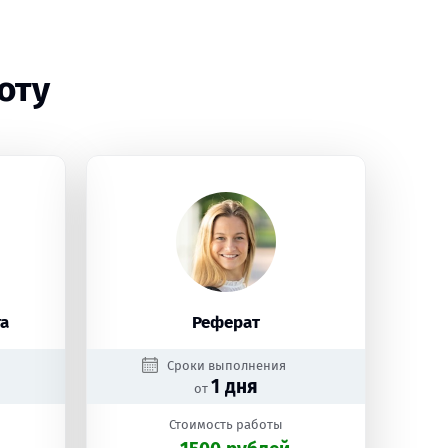
оту
а
Реферат
Сроки выполнения
1 дня
от
Стоимость работы