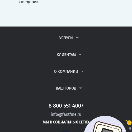
заведении.
УСЛУГИ
КОНТРОЛЬНЫЕ РАБОТЫ
ДИПЛОМНЫЕ РАБОТЫ
КЛИЕНТАМ
КУРСОВЫЕ РАБОТЫ
АНТИПЛАГИАТ
РЕФЕРАТЫ
ВОПРОСЫ И ОТВЕТЫ
О КОМПАНИИ
ВСЕ УСЛУГИ
ПУБЛИЧНАЯ ОФЕРТА
О КОМПАНИИ
ПОЛИТИКА КОНФИДЕНЦИАЛЬНОСТИ
КОНТАКТЫ
ВАШ ГОРОД
АВТОРАМ
МОСКВА
САНКТ-ПЕТЕРБУРГ
8 800 551 4007
МОЖАЙСК
info@fastfine.ru
НОВОЗЫБКОВ
МЫ В СОЦИАЛЬНЫХ СЕТЯХ
КИЗЛЯР