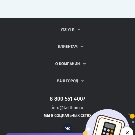
УСЛУГИ
КОНТРОЛЬНЫЕ РАБОТЫ
ДИПЛОМНЫЕ РАБОТЫ
КЛИЕНТАМ
КУРСОВЫЕ РАБОТЫ
АНТИПЛАГИАТ
РЕФЕРАТЫ
ВОПРОСЫ И ОТВЕТЫ
О КОМПАНИИ
ВСЕ УСЛУГИ
ПУБЛИЧНАЯ ОФЕРТА
О КОМПАНИИ
ПОЛИТИКА КОНФИДЕНЦИАЛЬНОСТИ
КОНТАКТЫ
ВАШ ГОРОД
АВТОРАМ
МОСКВА
САНКТ-ПЕТЕРБУРГ
8 800 551 4007
МОЖАЙСК
info@fastfine.ru
НОВОЗЫБКОВ
МЫ В СОЦИАЛЬНЫХ СЕТЯХ
КИЗЛЯР
Vk
×