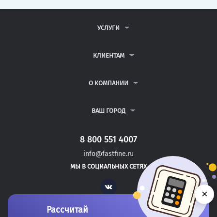
УСЛУГИ
КОНТРОЛЬНЫЕ РАБОТЫ
ДИПЛОМНЫЕ РАБОТЫ
КЛИЕНТАМ
КУРСОВЫЕ РАБОТЫ
АНТИПЛАГИАТ
РЕФЕРАТЫ
ВОПРОСЫ И ОТВЕТЫ
О КОМПАНИИ
ВСЕ УСЛУГИ
ПУБЛИЧНАЯ ОФЕРТА
О КОМПАНИИ
ПОЛИТИКА КОНФИДЕНЦИАЛЬНОСТИ
КОНТАКТЫ
ВАШ ГОРОД
АВТОРАМ
МОСКВА
САНКТ-ПЕТЕРБУРГ
8 800 551 4007
МОЖАЙСК
info@fastfine.ru
НОВОЗЫБКОВ
МЫ В СОЦИАЛЬНЫХ СЕТЯХ
КИЗЛЯР
Vk
×
Рассчитай