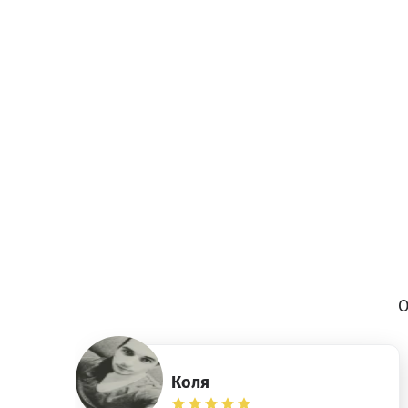
О
Коля