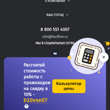
ВОПРОСЫ И ОТВЕТЫ
О КОМПАНИИ
ВСЕ УСЛУГИ
ПУБЛИЧНАЯ ОФЕРТА
О КОМПАНИИ
ПОЛИТИКА КОНФИДЕНЦИАЛЬНОСТИ
КОНТАКТЫ
ВАШ ГОРОД
АВТОРАМ
МОСКВА
САНКТ-ПЕТЕРБУРГ
8 800 551 4007
МОЖАЙСК
info@fastfine.ru
НОВОЗЫБКОВ
МЫ В СОЦИАЛЬНЫХ СЕТЯХ
КИЗЛЯР
Vk
×
Рассчитай
стоимость
работы с
промокодом
Калькулятор
на скидку в
цены
Copyright 2011-2026 FastFine.ru
10% -
b10vse07
Общество с ограниченной ответственностью «Форстад» ОГРН: 1137746693457 ИНН/КПП: