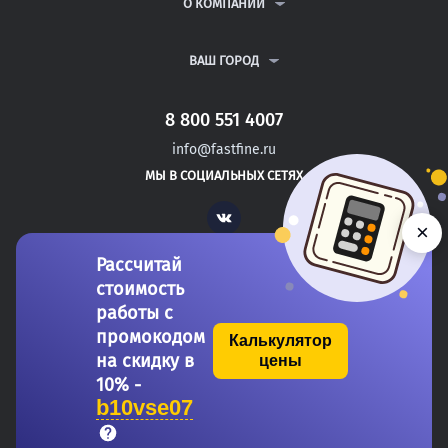
ВОПРОСЫ И ОТВЕТЫ
О КОМПАНИИ
ВСЕ УСЛУГИ
ПУБЛИЧНАЯ ОФЕРТА
О КОМПАНИИ
ПОЛИТИКА КОНФИДЕНЦИАЛЬНОСТИ
КОНТАКТЫ
ВАШ ГОРОД
АВТОРАМ
МОСКВА
САНКТ-ПЕТЕРБУРГ
8 800 551 4007
МОЖАЙСК
info@fastfine.ru
НОВОЗЫБКОВ
МЫ В СОЦИАЛЬНЫХ СЕТЯХ
КИЗЛЯР
Vk
×
Рассчитай
стоимость
работы с
промокодом
Калькулятор
на скидку в
цены
Copyright 2011-2026 FastFine.ru
10% -
b10vse07
Общество с ограниченной ответственностью «Форстад» ОГРН: 1137746693457 ИНН/КПП: