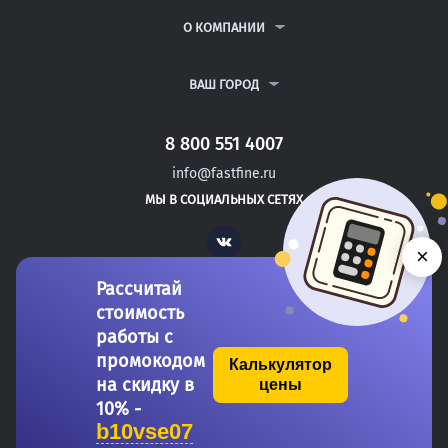
РЕФЕРАТЫ
ВОПРОСЫ И ОТВЕТЫ
О КОМПАНИИ
ВСЕ УСЛУГИ
ПУБЛИЧНАЯ ОФЕРТА
О КОМПАНИИ
ПОЛИТИКА КОНФИДЕНЦИАЛЬНОСТИ
КОНТАКТЫ
ВАШ ГОРОД
АВТОРАМ
МОСКВА
САНКТ-ПЕТЕРБУРГ
8 800 551 4007
МОЖАЙСК
info@fastfine.ru
НОВОЗЫБКОВ
МЫ В СОЦИАЛЬНЫХ СЕТЯХ
КИЗЛЯР
Vk
×
Рассчитай
стоимость
работы с
промокодом
Калькулятор
на скидку в
цены
Copyright 2011-2026 FastFine.ru
10% -
b10vse07