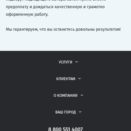
предоплату и дождаться качественную и грамотно
оформленную работу.
Мы гарантируем, что вы останетесь довольны результатом!
УСЛУГИ
КОНТРОЛЬНЫЕ РАБОТЫ
ДИПЛОМНЫЕ РАБОТЫ
КЛИЕНТАМ
КУРСОВЫЕ РАБОТЫ
АНТИПЛАГИАТ
РЕФЕРАТЫ
ВОПРОСЫ И ОТВЕТЫ
О КОМПАНИИ
ВСЕ УСЛУГИ
ПУБЛИЧНАЯ ОФЕРТА
О КОМПАНИИ
ПОЛИТИКА КОНФИДЕНЦИАЛЬНОСТИ
КОНТАКТЫ
ВАШ ГОРОД
АВТОРАМ
МОСКВА
САНКТ-ПЕТЕРБУРГ
8 800 551 4007