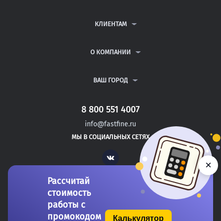
КОНТРОЛЬНЫЕ РАБОТЫ
ДИПЛОМНЫЕ РАБОТЫ
КЛИЕНТАМ
КУРСОВЫЕ РАБОТЫ
АНТИПЛАГИАТ
РЕФЕРАТЫ
ВОПРОСЫ И ОТВЕТЫ
О КОМПАНИИ
ВСЕ УСЛУГИ
ПУБЛИЧНАЯ ОФЕРТА
О КОМПАНИИ
ПОЛИТИКА КОНФИДЕНЦИАЛЬНОСТИ
КОНТАКТЫ
ВАШ ГОРОД
АВТОРАМ
МОСКВА
САНКТ-ПЕТЕРБУРГ
8 800 551 4007
МОЖАЙСК
info@fastfine.ru
НОВОЗЫБКОВ
МЫ В СОЦИАЛЬНЫХ СЕТЯХ
КИЗЛЯР
Vk
×
Рассчитай
стоимость
работы с
промокодом
Калькулятор