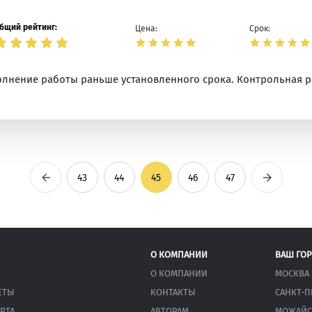
бщий рейтинг:
Цена:
Срок:
олнение работы раньше установленного срока. Контрольная 
Предыдущая
Следующ
43
44
45
46
47
О КОМПАНИИ
ВАШ ГО
О КОМПАНИИ
МОСКВА
ЕТЫ
КОНТАКТЫ
САНКТ-П
РТА
АВТОРАМ
МОЖАЙС