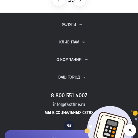
УСЛУГИ
КОНТРОЛЬНЫЕ РАБОТЫ
ДИПЛОМНЫЕ РАБОТЫ
КЛИЕНТАМ
КУРСОВЫЕ РАБОТЫ
АНТИПЛАГИАТ
РЕФЕРАТЫ
ВОПРОСЫ И ОТВЕТЫ
О КОМПАНИИ
ВСЕ УСЛУГИ
ПУБЛИЧНАЯ ОФЕРТА
О КОМПАНИИ
ПОЛИТИКА КОНФИДЕНЦИАЛЬНОСТИ
КОНТАКТЫ
ВАШ ГОРОД
АВТОРАМ
МОСКВА
САНКТ-ПЕТЕРБУРГ
8 800 551 4007
МОЖАЙСК
info@fastfine.ru
НОВОЗЫБКОВ
МЫ В СОЦИАЛЬНЫХ СЕТЯХ
КИЗЛЯР
Vk
×