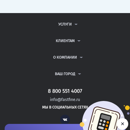
УСЛУГИ
КОНТРОЛЬНЫЕ РАБОТЫ
ДИПЛОМНЫЕ РАБОТЫ
КЛИЕНТАМ
КУРСОВЫЕ РАБОТЫ
АНТИПЛАГИАТ
РЕФЕРАТЫ
ВОПРОСЫ И ОТВЕТЫ
О КОМПАНИИ
ВСЕ УСЛУГИ
ПУБЛИЧНАЯ ОФЕРТА
О КОМПАНИИ
ПОЛИТИКА КОНФИДЕНЦИАЛЬНОСТИ
КОНТАКТЫ
ВАШ ГОРОД
АВТОРАМ
МОСКВА
САНКТ-ПЕТЕРБУРГ
8 800 551 4007
МОЖАЙСК
info@fastfine.ru
НОВОЗЫБКОВ
МЫ В СОЦИАЛЬНЫХ СЕТЯХ
КИЗЛЯР
Vk
×