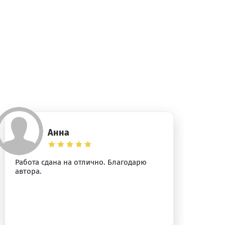
Анна
Работа сдана на отлично. Благодарю
Ог
автора.
ра
от
вн
ко
ус