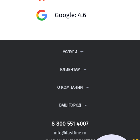
Google: 4.6
УСЛУГИ
КОНТРОЛЬНЫЕ РАБОТЫ
ДИПЛОМНЫЕ РАБОТЫ
КЛИЕНТАМ
КУРСОВЫЕ РАБОТЫ
АНТИПЛАГИАТ
РЕФЕРАТЫ
ВОПРОСЫ И ОТВЕТЫ
О КОМПАНИИ
ВСЕ УСЛУГИ
ПУБЛИЧНАЯ ОФЕРТА
О КОМПАНИИ
ПОЛИТИКА КОНФИДЕНЦИАЛЬНОСТИ
КОНТАКТЫ
ВАШ ГОРОД
АВТОРАМ
МОСКВА
САНКТ-ПЕТЕРБУРГ
8 800 551 4007
МОЖАЙСК
info@fastfine.ru
НОВОЗЫБКОВ