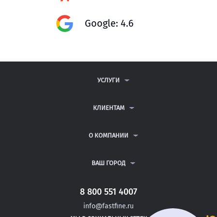
Google: 4.6
УСЛУГИ
КОНТРОЛЬНЫЕ РАБОТЫ
ДИПЛОМНЫЕ РАБОТЫ
КЛИЕНТАМ
КУРСОВЫЕ РАБОТЫ
АНТИПЛАГИАТ
РЕФЕРАТЫ
ВОПРОСЫ И ОТВЕТЫ
О КОМПАНИИ
ВСЕ УСЛУГИ
ПУБЛИЧНАЯ ОФЕРТА
О КОМПАНИИ
ПОЛИТИКА КОНФИДЕНЦИАЛЬНОСТИ
КОНТАКТЫ
ВАШ ГОРОД
АВТОРАМ
МОСКВА
САНКТ-ПЕТЕРБУРГ
8 800 551 4007
МОЖАЙСК
info@fastfine.ru
НОВОЗЫБКОВ